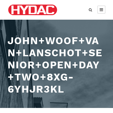
JOHN+WOOF+VA
N+LANSCHOT+SE
NIOR+OPEN+DAY
+TWO+8XG-
6YHJR3KL