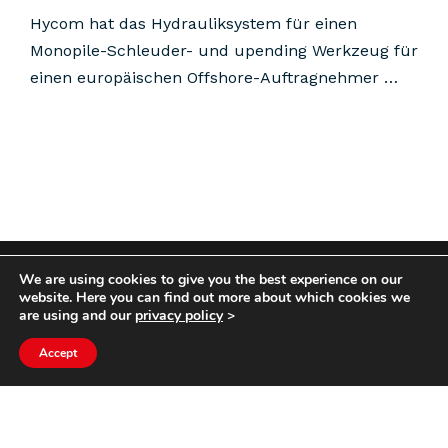
Hycom hat das Hydrauliksystem für einen
Monopile-Schleuder- und upending Werkzeug für
einen europäischen Offshore-Auftragnehmer …
We are using cookies to give you the best experience on our
COPYRIGHT HYCOM ALL RIGHTS RESERVED |
website. Here you can find out more about which cookies we
IMPRINT
|
TERMS & CONDITIONS
|
PRIVACY
are using and our
privacy policy
>
STATEMENT
Accept