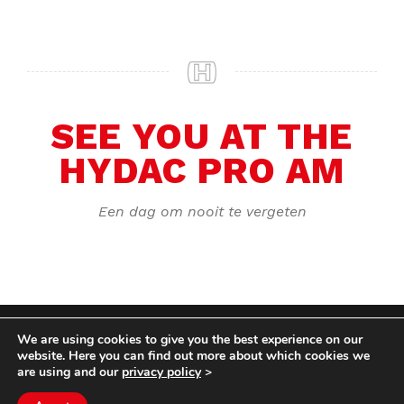
SEE YOU AT THE
HYDAC PRO AM
Een dag om nooit te vergeten
We are using cookies to give you the best experience on our
COPYRIGHT HYCOM ALL RIGHTS RESERVED |
website. Here you can find out more about which cookies we
IMPRINT
|
TERMS & CONDITIONS
|
PRIVACY
are using and our
privacy policy
>
STATEMENT